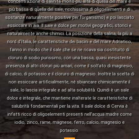
concentrazione di salinità molto più alta di quella del mare e
più bassa di quella del sale, ricchissima di oligoelementi e di
sostanze naturalmente positive per l’organismo) e poi lasciato
essiccare in aia. Il sale è dolce per motivi geografici, storici e
naturalmente anche chimici. La posizione della salina, la più a
nord d’Italia, le caratteristiche dei bacini e del mare Adriatico,
fanno in modo che il sale che se ne ricava sia costituito di
cloruro di sodio purissimo, con una bassa, quasi inesistente
presenza di altri cloruri più amari, come il solfato di magnesio,
di calcio, di potassio e il cloruro di magnesio. Inoltre la scelta di
non essiccare artificialmente, né sbiancare chimicamente il
sale, lo lascia integrale e ad alta solubilità. Quindi è un sale
dolce e integrale, che mantiene inalterate le caratteristiche di
salubrità fondamentali per la vita. Il sale dolce di Cervia è
infatti ricco di oligoelementi presenti nell’acqua madre come
iodio, zinco, rame, magnese, ferro, calcio, magnesio e
potassio.