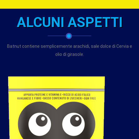
ALCUNI ASPETTI
Batnut contiene semplicemente arachidi, sale dolce di Cervia e
olio di girasole.