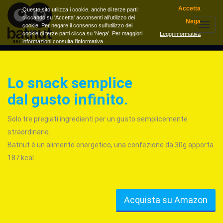
Accetta
Questo sito utilizza i cookie, anche di terze parti:
cliccando su 'Accetta' acconsenti all'utilizzo dei
Nega
cookie. Per negare il consenso sull'utilizzo dei
Menu
cookie di terze parti clicca su 'Nega'. Per maggiori
Leggi informativa
informazioni consulta l'informativa.
Lo snack semplice
dal gusto infinito.
Solo tre pregiati ingredienti per un gusto semplicemente
straordinario.
Batnut è un alimento energetico, una confezione da 30g apporta
187 kcal.
Acquista su Amazon