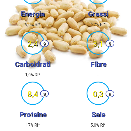
Energia
Grassi
9,0% RI*
22% RI*
2,4
3,1
g
g
Carboidrati
Fibre
1,0% RI*
--
8,4
0,3
g
g
Proteine
Sale
17% RI*
5,0% RI*